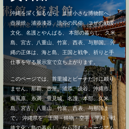
沖縄を深く知るなら、まず小さな博物館へ。
壺屋焼、浦添漆器、読谷の民俗、コザの戦後
文化、名護とやんばる、 本部の暮らし、久米
島、宮古、八重山、竹富、西表、与那国。 沖
縄の正体は、海と島、王国と戦争、祈りと手
仕事を守る展示室で立ち上がります。
このページでは、首里城とビーチだけに頼り
ません。那覇、壺屋、浦添、読谷、沖縄市、
南風原、糸満、豊見城、名護、本部、久米
島、宮古、八重山、竹富、西表、与那国ま
で、 沖縄県を「王国・焼物・空手・平和・戦
後文化・島の暮らし」から読むミュージアム