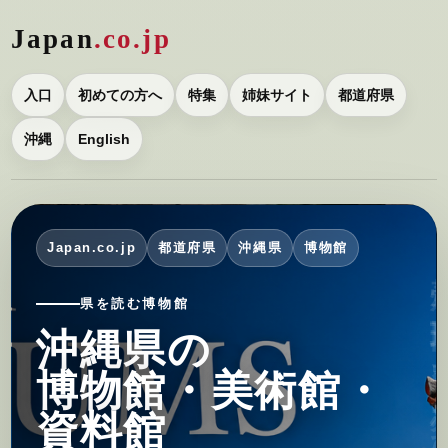
Japan
.co.jp
入口
初めての方へ
特集
姉妹サイト
都道府県
沖縄
English
Japan.co.jp
都道府県
沖縄県
博物館
県を読む博物館
沖縄県の
博物館・美術館・
資料館