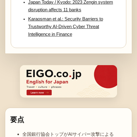
Japan Today / Kyodo: 2023 Zengin system
disruption affects 11 banks
Karaosman et al.: Security Barriers to
Trustworthy AI-Driven Cyber Threat
Intelligence in Finance
要点
全国銀行協会トップがAIサイバー攻撃による