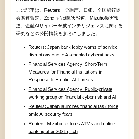
この記事は、Reuters、金融庁、日銀、全国銀行協
会関連報道、Zengin-Net障害報道、Mizuho障害報
道、金融AIサイバー脅威インテリジェンスに関する
研究などの公開情報を参考にしました。
Reuters: Japan bank lobby warns of service
disruptions due to AI-enabled cyberattacks
Financial Services Agency: Short-Term
Measures for Financial Institutions in
Response to Frontier AI Threats
Financial Services Agency: Public-private
working group on financial cyber risk and AI
Reuters: Japan launches financial task force
amid AI security fears
Reuters: Mizuho restores ATMs and online
banking after 2021 glitch