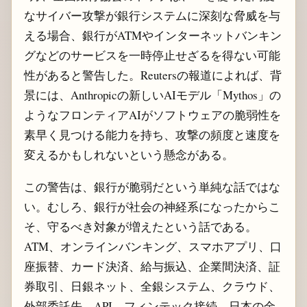
なサイバー攻撃が銀行システムに深刻な脅威を与
える場合、銀行がATMやインターネットバンキン
グなどのサービスを一時停止せざるを得ない可能
性があると警告した。Reutersの報道によれば、背
景には、Anthropicの新しいAIモデル「Mythos」の
ようなフロンティアAIがソフトウェアの脆弱性を
素早く見つける能力を持ち、攻撃の頻度と速度を
変えるかもしれないという懸念がある。
この警告は、銀行が脆弱だという単純な話ではな
い。むしろ、銀行が社会の神経系になったからこ
そ、守るべき対象が増えたという話である。
ATM、オンラインバンキング、スマホアプリ、口
座振替、カード決済、給与振込、企業間決済、証
券取引、日銀ネット、全銀システム、クラウド、
外部委託先、API、フィンテック接続。日本の金