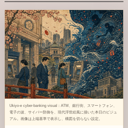
Ukiyo-e cyber-banking visual：ATM、銀行街、スマートフォン、
電子の波、サイバー防御を、現代浮世絵風に描いた本日のビジュ
アル。画像は上端基準で表示し、構図を切らない設定。