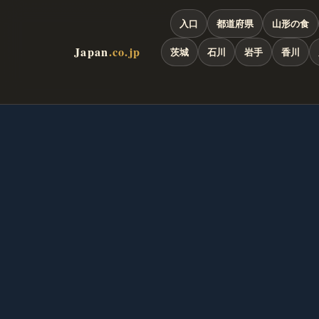
入口
都道府県
山形の食
Japan
.co.jp
茨城
石川
岩手
香川